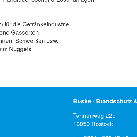
 für die Getränkeindustrie
dene Gassorten
ennen, Schweißen usw.
6 mm Nuggets
Buske - Brandschutz &
Tannenweg 22p
18059 Rostock