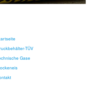
tartseite
ruckbehälter-TÜV
echnische Gase
rockeneis
ontakt