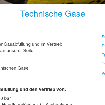
Technische Gase
S
er Gasabfüllung und im Vertrieb
D
 an unserer Seite
T
T
hnischen Gase
K
füllung und den Vertrieb von:
00 bar
ür Handfeuerlöscher & Löschanlagen